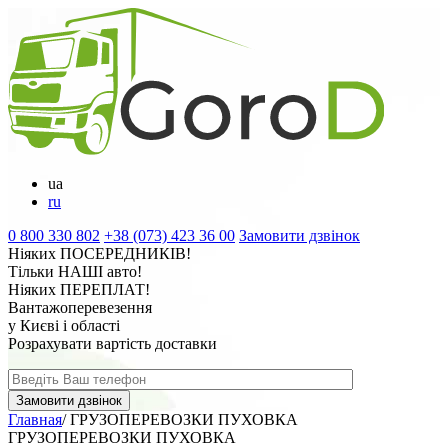
ua
ru
0 800 330 802
+38 (073) 423 36 00
Замовити дзвінок
Ніяких
ПОСЕРЕДНИКІВ
!
Тільки
НАШІ
авто!
Ніяких
ПЕРЕПЛАТ
!
Вантажоперевезення
у Києві і області
Розрахувати вартість доставки
Главная
/
ГРУЗОПЕРЕВОЗКИ ПУХОВКА
ГРУЗОПЕРЕВОЗКИ ПУХОВКА